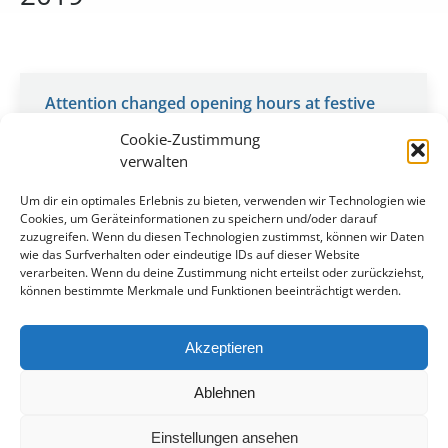
Attention changed opening hours at festive
season for the City Airport Augsburg!!!
Cookie-Zustimmung
Uncategorized
By
Maximilian Hartwig
December 3, 2019
verwalten
The City Airport Augsburg is closed on the
Um dir ein optimales Erlebnis zu bieten, verwenden wir Technologien wie
following days. – Tuesday 24.12.2019 –
Cookies, um Geräteinformationen zu speichern und/oder darauf
Wednesday 25.12.2019 – Thursday 26.12.2019 –
zuzugreifen. Wenn du diesen Technologien zustimmst, können wir Daten
Tuesday 31.12.2019 – Wednesday 01.01.2020
wie das Surfverhalten oder eindeutige IDs auf dieser Website
For urgent Business and Ambulance Flights a
verarbeiten. Wenn du deine Zustimmung nicht erteilst oder zurückziehst,
können bestimmte Merkmale und Funktionen beeinträchtigt werden.
PPR can be requested. For the days 24.12 untill
26.12.2019 the PPR has to be requested till
20.12.2019 11:00 UTC. For the days…
Akzeptieren
Ablehnen
Einstellungen ansehen